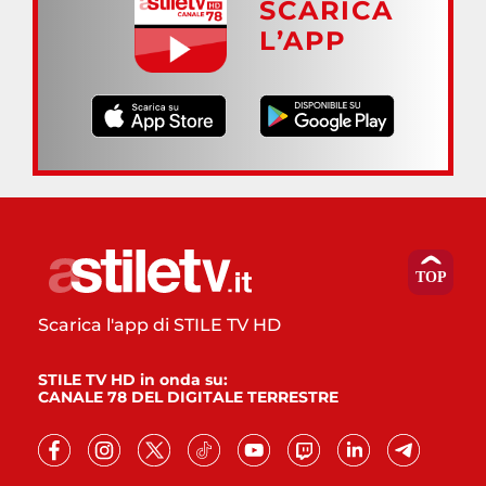
SCARICA
L’APP
Scarica l'app di STILE TV HD
STILE TV HD in onda su:
CANALE 78 DEL DIGITALE TERRESTRE