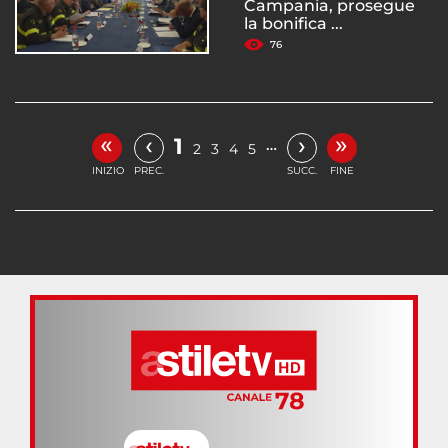
Campania, prosegue
la bonifica ...
76
«
»
‹
›
1
…
2
3
4
5
INIZIO
PREC.
SUCC.
FINE