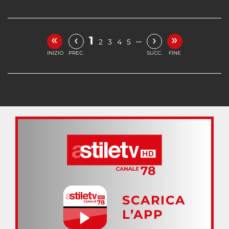
«
»
‹
›
1
…
2
3
4
5
INIZIO
PREC.
SUCC.
FINE
SCARICA
L’APP