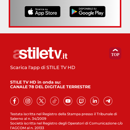
Scarica l'app di STILE TV HD
STILE TV HD in onda su:
CANALE 78 DEL DIGITALE TERRESTRE
Testata iscritta nel Registro della Stampa presso il Tribunale di
Salerno al n. 34/2009
Società iscritta nel Registro degli Operatori di Comunicazione c/o
l’AGCOM al n. 20133