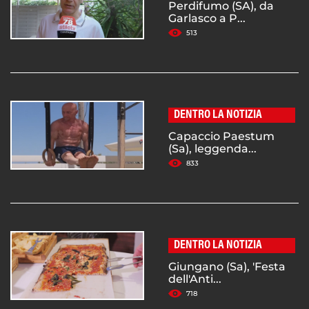
Perdifumo (SA), da
Garlasco a P...
513
DENTRO LA NOTIZIA
Capaccio Paestum
(Sa), leggenda...
833
DENTRO LA NOTIZIA
Giungano (Sa), 'Festa
dell'Anti...
718