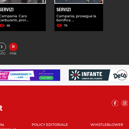
SERVIZI
SERVIZI
Campania. Caro
Campania, prosegue la
carburanti, pror...
bonifica ...
66
76
»
›
UCC.
FINE
lla
POLICY EDITORIALE
WHISTLEBLOWER