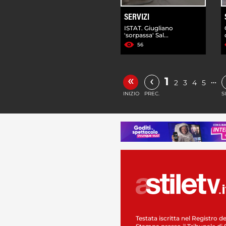
SERVIZI
ISTAT. Giugliano
'sorpassa' Sal...
56
«
‹
1
…
2
3
4
5
INIZIO
PREC.
S
Testata iscritta nel Registro de