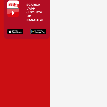
SCARICA
L’APP
di STILETV
HD
CANALE 78