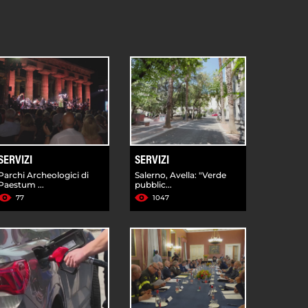
SERVIZI
SERVIZI
Parchi Archeologici di
Salerno, Avella: "Verde
Paestum ...
pubblic...
77
1047