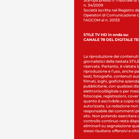
Stampa presso il Tribunale di 
n. 34/2009
Società iscritta nel Registro de
Operatori di Comunicazione c
l’AGCOM al n. 20133
STILE TV HD in onda su:
CANALE 78 DEL DIGITALE T
La riproduzione dei contenuti
giornalistici della testata STI
riservata. Pertanto, è vietata l
riproduzione e l’uso, anche par
testi, fotografie, contenuti au
filmati, loghi, grafiche aziendal
pubblicitarie, con qualsiasi di
elettronico/digitale o per mez
fotocopie, registrazioni, cover
quanto è ascrivibile a copia n
autorizzata. La redazione non
responsabile dei commenti pr
sito. Non potendo esercitare 
controllo continuo resta dispo
eliminarli su segnalazione qual
stessi risultano offensivi e oltr