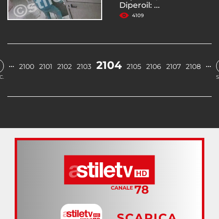
Diperoil: ...
4109
2104
…
…
2100
2101
2102
2103
2105
2106
2107
2108
C.
S
SCARICA