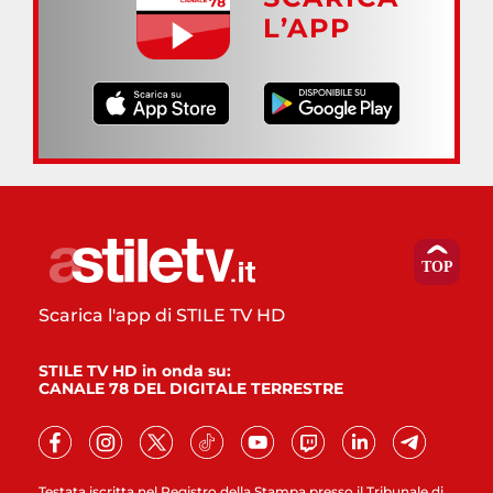
L’APP
Scarica l'app di STILE TV HD
STILE TV HD in onda su:
CANALE 78 DEL DIGITALE TERRESTRE
Testata iscritta nel Registro della Stampa presso il Tribunale di