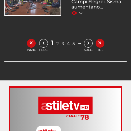
Campi Flegrei. Sisma,
aumentano...
57
«
»
‹
›
1
…
2
3
4
5
INIZIO
PREC.
SUCC.
FINE