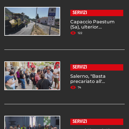
SERVIZI
Capaccio Paestum
(Sa), ulterior...
122
SERVIZI
Salerno, "Basta
precariato all'...
74
SERVIZI