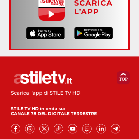
SCARICA
L’APP
Scarica l'app di STILE TV HD
STILE TV HD in onda su:
CANALE 78 DEL DIGITALE TERRESTRE