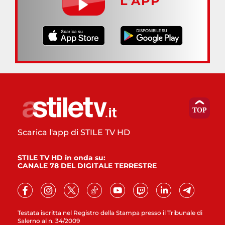
L’APP
Scarica l'app di STILE TV HD
STILE TV HD in onda su:
CANALE 78 DEL DIGITALE TERRESTRE
Testata iscritta nel Registro della Stampa presso il Tribunale di
Salerno al n. 34/2009