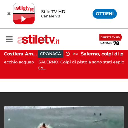
Stile TV HD
OTTIENI
Canale 78
Gozzo affonda in Costiera Amalfitana: occupanti soccorsi da altri natanti
CRONACA
16:43
io acqueo
.SALERNO. Colpi di pistola sono stati esplosi in via 
Co...