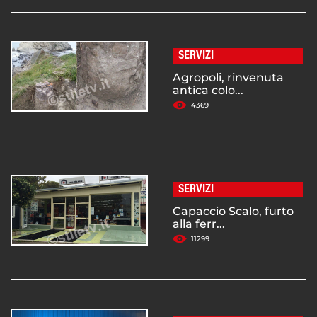
SERVIZI
Agropoli, rinvenuta
antica colo...
4369
SERVIZI
Capaccio Scalo, furto
alla ferr...
11299