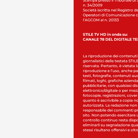
Stampa presso il Tribunale di 
n. 34/2009
Società iscritta nel Registro de
Operatori di Comunicazione c
l’AGCOM al n. 20133
STILE TV HD in onda su:
CANALE 78 DEL DIGITALE T
La riproduzione dei contenuti
giornalistici della testata STI
riservata. Pertanto, è vietata l
riproduzione e l’uso, anche par
testi, fotografie, contenuti au
filmati, loghi, grafiche aziendal
pubblicitarie, con qualsiasi di
elettronico/digitale o per mez
fotocopie, registrazioni, cover
quanto è ascrivibile a copia n
autorizzata. La redazione non
responsabile dei commenti pr
sito. Non potendo esercitare 
controllo continuo resta dispo
eliminarli su segnalazione qual
stessi risultano offensivi e oltr