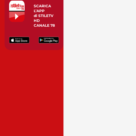
SCARICA
L’APP
di STILETV
HD
CANALE 78