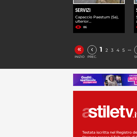
SERVIZI
Capaccio Paestum (Sa),
ulterior...
86
«
‹
1
…
2
3
4
5
INIZIO
PREC.
S
Testata iscritta nel Registro de