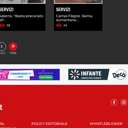
SERVIZI
SERVIZI
Salerno, "Basta precariato
Campi Flegrei. Sisma,
all'...
aumentano...
58
45
»
›
UCC.
FINE
lla
POLICY EDITORIALE
WHISTLEBLOWER