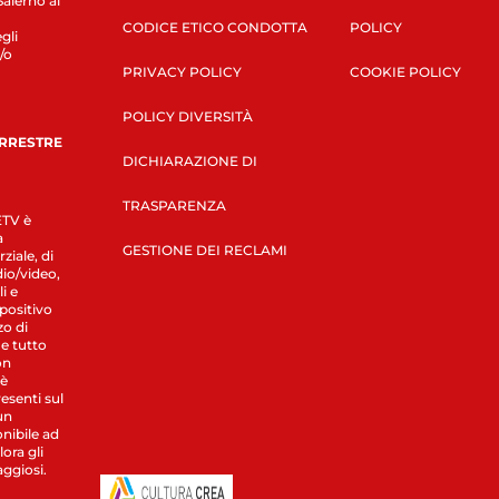
Salerno al
CODICE ETICO CONDOTTA
POLICY
gli
/o
PRIVACY POLICY
COOKIE POLICY
POLICY DIVERSITÀ
ERRESTRE
DICHIARAZIONE DI
TRASPARENZA
LETV è
a
GESTIONE DEI RECLAMI
ziale, di
dio/video,
i e
spositivo
zo di
 e tutto
on
 è
esenti sul
un
nibile ad
ora gli
aggiosi.