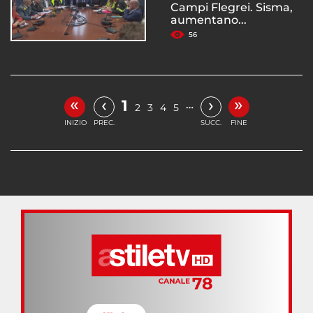
Campi Flegrei. Sisma,
aumentano...
56
«
»
‹
›
1
…
2
3
4
5
INIZIO
PREC.
SUCC.
FINE