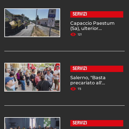
SERVIZI
Capaccio Paestum
(Sa), ulterior...
121
SERVIZI
Salerno, "Basta
precariato all'...
73
SERVIZI