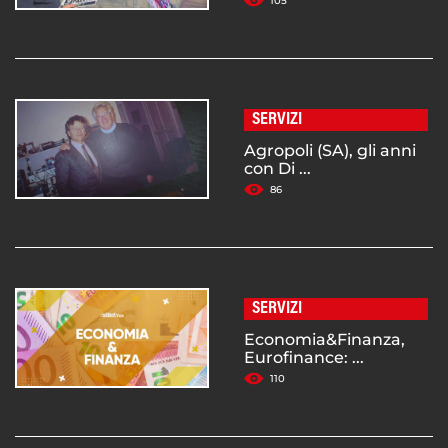
105
SERVIZI
Agropoli (SA), gli anni
con Di ...
86
SERVIZI
Economia&Finanza,
Eurofinance: ...
110