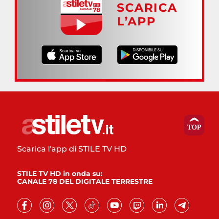
SCARICA
L’APP
Scarica l'app di STILE TV HD
STILE TV HD in onda su:
CANALE 78 DEL DIGITALE TERRESTRE