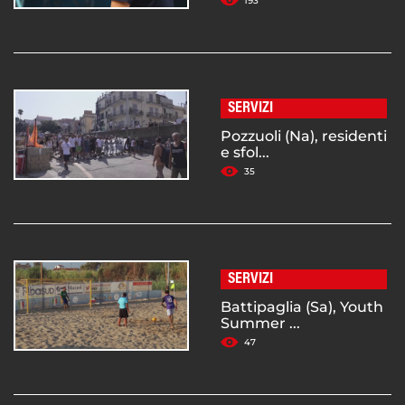
193
SERVIZI
Pozzuoli (Na), residenti
e sfol...
35
SERVIZI
Battipaglia (Sa), Youth
Summer ...
47