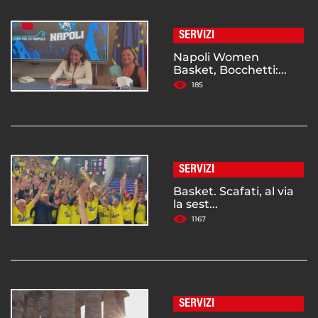
SERVIZI
Napoli Women
Basket, Bocchetti:...
185
SERVIZI
Basket. Scafati, al via
la sest...
1167
SERVIZI