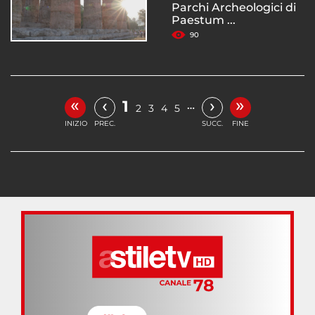
Parchi Archeologici di
Paestum ...
90
«
»
‹
›
1
…
2
3
4
5
INIZIO
PREC.
SUCC.
FINE