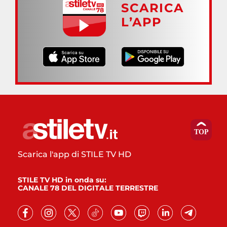
SCARICA
L’APP
Scarica l'app di STILE TV HD
STILE TV HD in onda su:
CANALE 78 DEL DIGITALE TERRESTRE