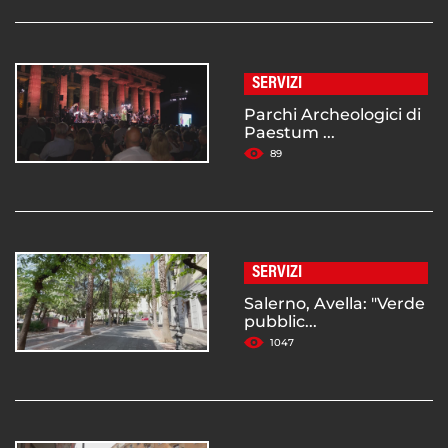
SERVIZI
Parchi Archeologici di
Paestum ...
89
SERVIZI
Salerno, Avella: "Verde
pubblic...
1047