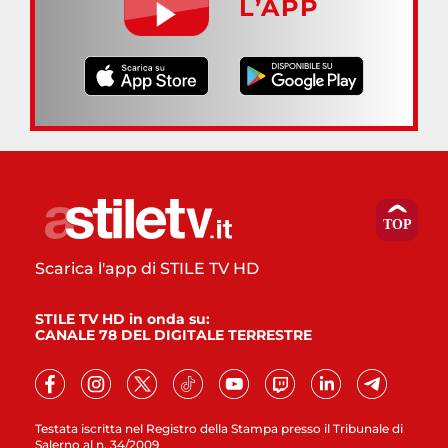
L’APP
Scarica l'app di STILE TV HD
STILE TV HD in onda su:
CANALE 78 DEL DIGITALE TERRESTRE
Testata iscritta nel Registro della Stampa presso il Tribunale di
Salerno al n. 34/2009