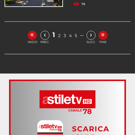
78
«
»
‹
›
1
…
2
3
4
5
INIZIO
PREC.
SUCC.
FINE
SCARICA