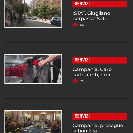
SERVIZI
ISTAT. Giugliano
'sorpassa' Sal...
66
SERVIZI
Campania. Caro
carburanti, pror...
74
SERVIZI
Campania, prosegue
la bonifica ...