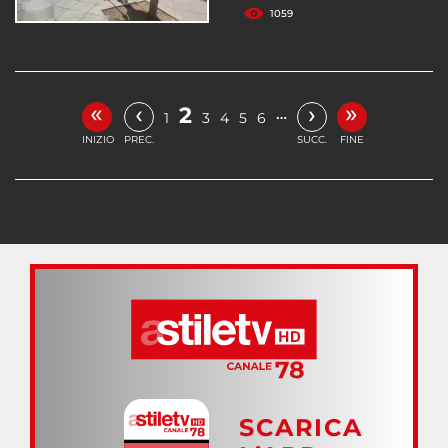
1059
«
»
‹
›
2
…
1
3
4
5
6
INIZIO
PREC.
SUCC.
FINE
SCARICA