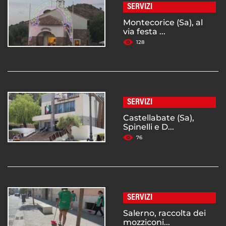
SERVIZI
Montecorice (Sa), al
via festa ...
128
SERVIZI
Castellabate (Sa),
Spinelli e D...
76
SERVIZI
Salerno, raccolta dei
mozziconi...