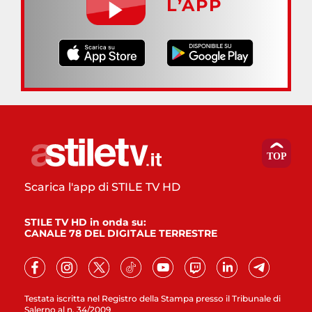
L’APP
Scarica l'app di STILE TV HD
STILE TV HD in onda su:
CANALE 78 DEL DIGITALE TERRESTRE
Testata iscritta nel Registro della Stampa presso il Tribunale di
Salerno al n. 34/2009