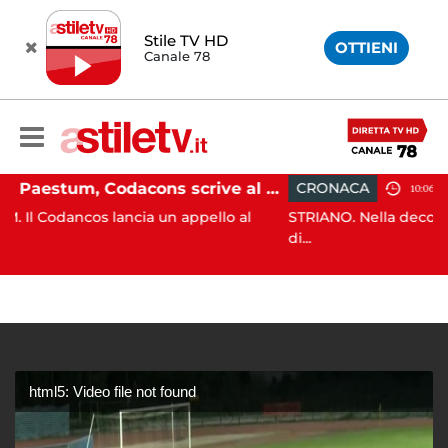
Stile TV HD
OTTIENI
Canale 78
Paestum, Codacons scrive al ministro Giuli: "Rilanciare scavi dell'Anfiteatro nell'area archeologica"
CRONACA
10:06
cia un appello al
STRIANO. Nella decorsa serata i Carabini
di...
html5: Video file not found