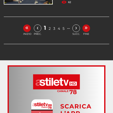
62
«
»
‹
›
1
…
2
3
4
5
INIZIO
PREC.
SUCC.
FINE
SCARICA