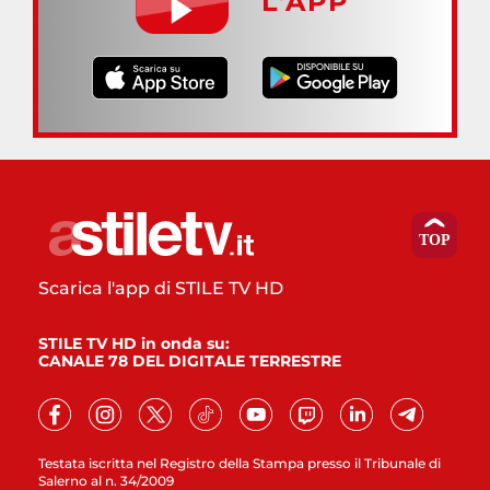
L’APP
Scarica l'app di STILE TV HD
STILE TV HD in onda su:
CANALE 78 DEL DIGITALE TERRESTRE
Testata iscritta nel Registro della Stampa presso il Tribunale di
Salerno al n. 34/2009