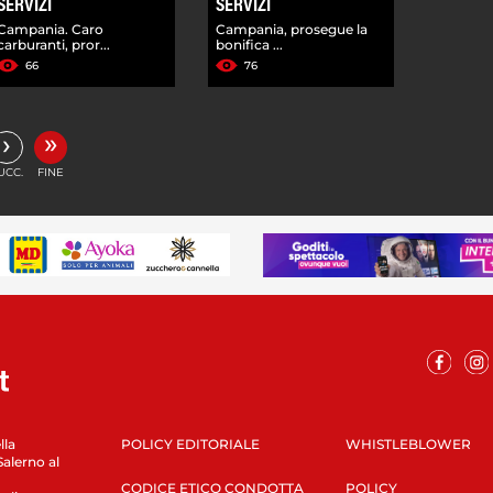
SERVIZI
SERVIZI
Campania. Caro
Campania, prosegue la
carburanti, pror...
bonifica ...
66
76
»
›
UCC.
FINE
lla
POLICY EDITORIALE
WHISTLEBLOWER
Salerno al
CODICE ETICO CONDOTTA
POLICY