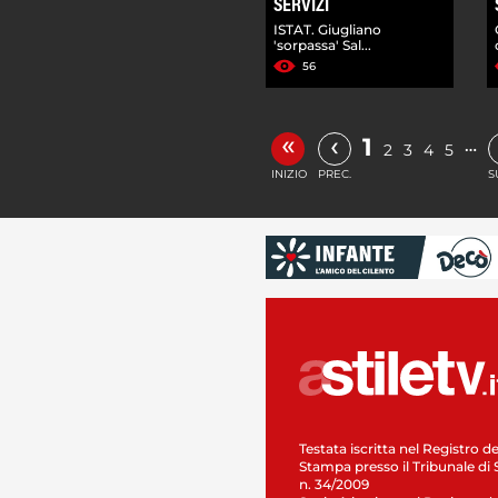
SERVIZI
ISTAT. Giugliano
'sorpassa' Sal...
56
«
‹
1
…
2
3
4
5
INIZIO
PREC.
S
Testata iscritta nel Registro de
Stampa presso il Tribunale di 
n. 34/2009