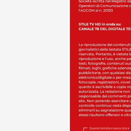
Società iscritta nel Registro de
Operatori di Comunicazione c
l’AGCOM al n. 20133
STILE TV HD in onda su:
CANALE 78 DEL DIGITALE T
La riproduzione dei contenuti
giornalistici della testata STI
riservata. Pertanto, è vietata l
riproduzione e l’uso, anche par
testi, fotografie, contenuti au
filmati, loghi, grafiche aziendal
pubblicitarie, con qualsiasi di
elettronico/digitale o per mez
fotocopie, registrazioni, cover
quanto è ascrivibile a copia n
autorizzata. La redazione non
responsabile dei commenti pr
sito. Non potendo esercitare 
controllo continuo resta dispo
eliminarli su segnalazione qual
stessi risultano offensivi e oltr