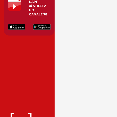
L’APP
di STILETV
HD
CANALE 78