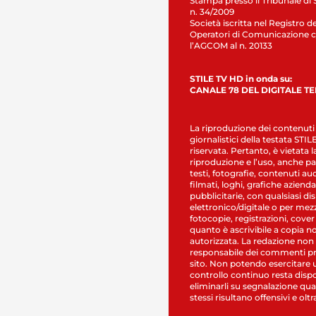
Stampa presso il Tribunale di 
n. 34/2009
Società iscritta nel Registro de
Operatori di Comunicazione c
l’AGCOM al n. 20133
STILE TV HD in onda su:
CANALE 78 DEL DIGITALE T
La riproduzione dei contenuti
giornalistici della testata STI
riservata. Pertanto, è vietata l
riproduzione e l’uso, anche par
testi, fotografie, contenuti au
filmati, loghi, grafiche aziendal
pubblicitarie, con qualsiasi di
elettronico/digitale o per mez
fotocopie, registrazioni, cover
quanto è ascrivibile a copia n
autorizzata. La redazione non
responsabile dei commenti pr
sito. Non potendo esercitare 
controllo continuo resta dispo
eliminarli su segnalazione qual
stessi risultano offensivi e oltr