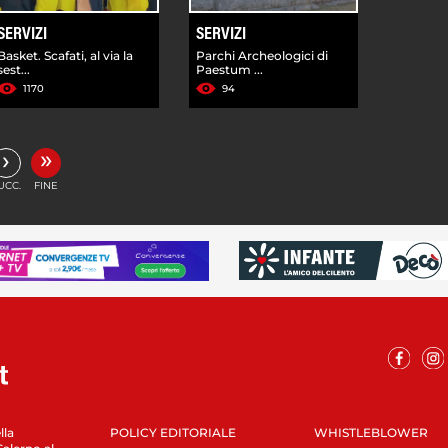
SERVIZI
SERVIZI
Basket. Scafati, al via la
Parchi Archeologici di
sest...
Paestum ...
1170
94
»
›
UCC.
FINE
lla
POLICY EDITORIALE
WHISTLEBLOWER