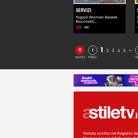
SERVIZI
Napoli Women Basket,
Bocchetti:...
188
«
‹
1
…
2
3
4
5
INIZIO
PREC.
S
Testata iscritta nel Registro de