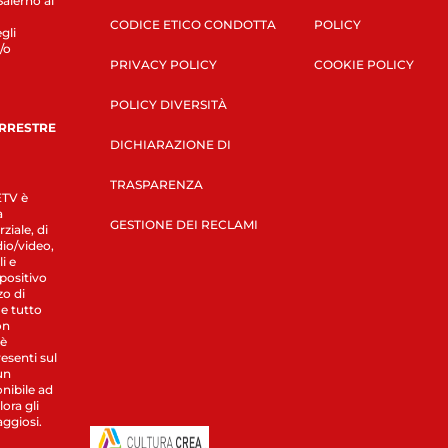
Salerno al
CODICE ETICO CONDOTTA
POLICY
gli
/o
PRIVACY POLICY
COOKIE POLICY
POLICY DIVERSITÀ
ERRESTRE
DICHIARAZIONE DI
TRASPARENZA
LETV è
a
GESTIONE DEI RECLAMI
ziale, di
dio/video,
i e
spositivo
zo di
 e tutto
on
 è
esenti sul
un
nibile ad
ora gli
aggiosi.