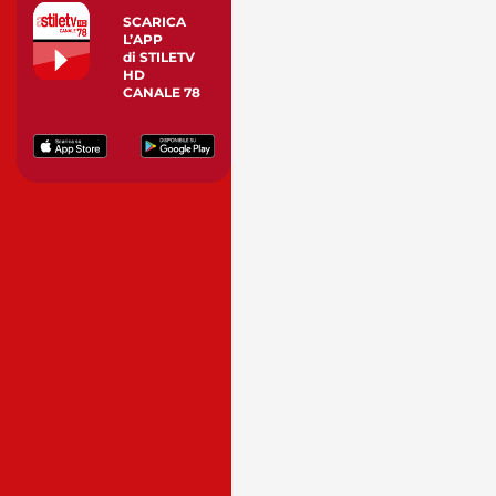
SCARICA
L’APP
di STILETV
HD
CANALE 78