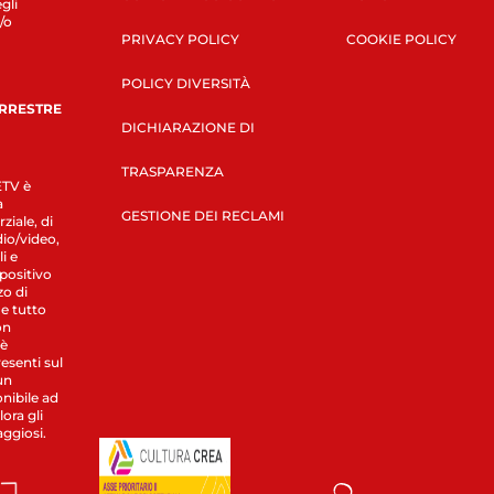
gli
/o
PRIVACY POLICY
COOKIE POLICY
POLICY DIVERSITÀ
ERRESTRE
DICHIARAZIONE DI
TRASPARENZA
LETV è
a
GESTIONE DEI RECLAMI
ziale, di
dio/video,
i e
spositivo
zo di
 e tutto
on
 è
esenti sul
un
nibile ad
ora gli
aggiosi.