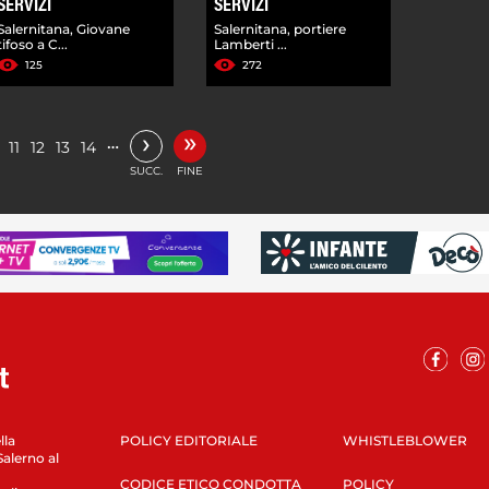
SERVIZI
SERVIZI
Salernitana, Giovane
Salernitana, portiere
tifoso a C...
Lamberti ...
125
272
»
›
…
11
12
13
14
SUCC.
FINE
lla
POLICY EDITORIALE
WHISTLEBLOWER
Salerno al
CODICE ETICO CONDOTTA
POLICY