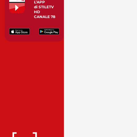
L’APP
di STILETV
HD
CANALE 78