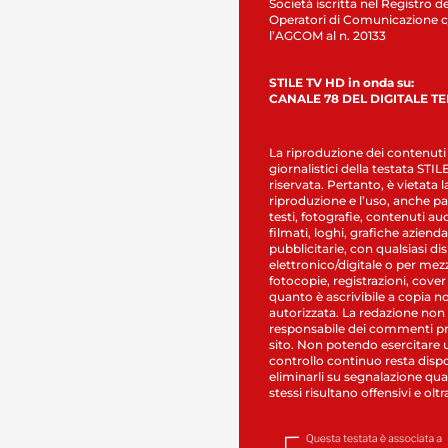
Società iscritta nel Registro de
Operatori di Comunicazione c
l’AGCOM al n. 20133
STILE TV HD in onda su:
CANALE 78 DEL DIGITALE T
La riproduzione dei contenuti
giornalistici della testata STI
riservata. Pertanto, è vietata l
riproduzione e l’uso, anche par
testi, fotografie, contenuti au
filmati, loghi, grafiche aziendal
pubblicitarie, con qualsiasi di
elettronico/digitale o per mez
fotocopie, registrazioni, cover
quanto è ascrivibile a copia n
autorizzata. La redazione non
responsabile dei commenti pr
sito. Non potendo esercitare 
controllo continuo resta dispo
eliminarli su segnalazione qual
stessi risultano offensivi e oltr