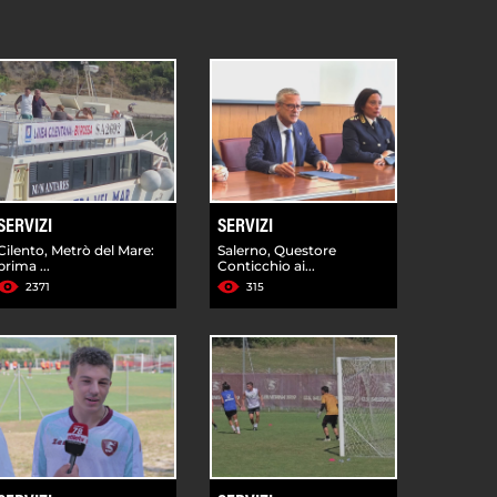
SERVIZI
SERVIZI
Cilento, Metrò del Mare:
Salerno, Questore
prima ...
Conticchio ai...
2371
315