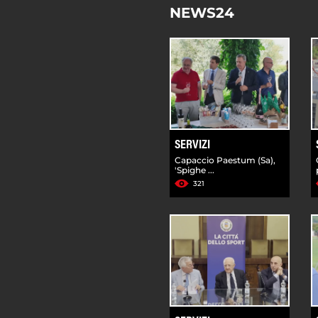
NEWS24
SERVIZI
Capaccio Paestum (Sa),
'Spighe ...
321