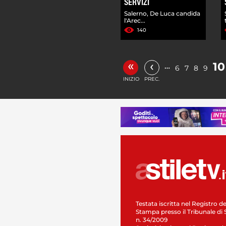
SERVIZI
Salerno, De Luca candida
l'Arec...
140
«
‹
10
…
6
7
8
9
INIZIO
PREC.
Testata iscritta nel Registro de
Stampa presso il Tribunale di 
n. 34/2009