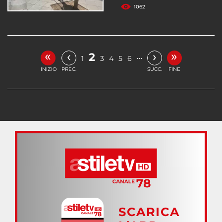
1062
«
»
‹
›
2
…
1
3
4
5
6
INIZIO
PREC.
SUCC.
FINE
SCARICA