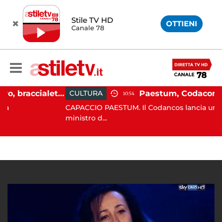
Stile TV HD
OTTIENI
Canale 78
Martina Carbonaro, braccialetto elettronico per i genitori della 14enne uccisa dall'ex
CULTURA
10:54
CAPACCIO PAESTUM. Il Codancos lancia un appello 
ministro d...