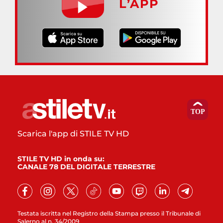
L’APP
Scarica l'app di STILE TV HD
STILE TV HD in onda su:
CANALE 78 DEL DIGITALE TERRESTRE
Testata iscritta nel Registro della Stampa presso il Tribunale di
Salerno al n. 34/2009