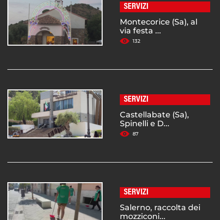
SERVIZI
Montecorice (Sa), al
via festa ...
132
SERVIZI
Castellabate (Sa),
Spinelli e D...
87
SERVIZI
Salerno, raccolta dei
mozziconi...