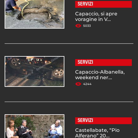
SERVIZI
Capaccio, si apre
voragine in V...
5033
SERVIZI
Capaccio-Albanella,
weekend ner...
4244
SERVIZI
Castellabate, “Pio
Alferano” 20...