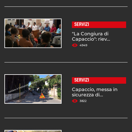
SERVIZI
"La Congiura di
Capaccio": riev...
4949
SERVIZI
Capaccio, messa in
sicurezza di...
3822