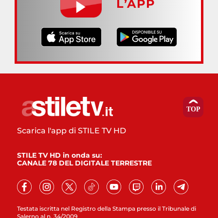
L’APP
Scarica l'app di STILE TV HD
STILE TV HD in onda su:
CANALE 78 DEL DIGITALE TERRESTRE
Testata iscritta nel Registro della Stampa presso il Tribunale di
Salerno al n. 34/2009