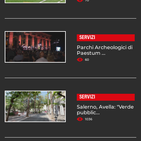
70
SERVIZI
Parchi Archeologici di
Paestum ...
60
SERVIZI
Salerno, Avella: "Verde
pubblic...
1036