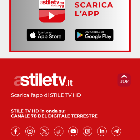
SCARICA
L’APP
Scarica l'app di STILE TV HD
STILE TV HD in onda su:
CANALE 78 DEL DIGITALE TERRESTRE