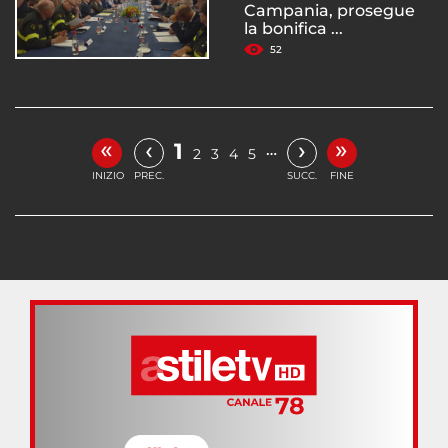
Campania, prosegue
la bonifica ...
52
«
»
‹
›
1
…
2
3
4
5
INIZIO
PREC.
SUCC.
FINE