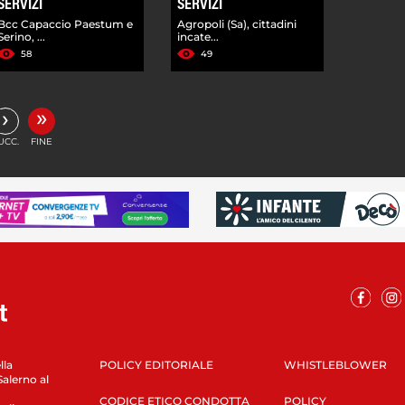
SERVIZI
SERVIZI
Bcc Capaccio Paestum e
Agropoli (Sa), cittadini
Serino, ...
incate...
58
49
»
›
UCC.
FINE
lla
POLICY EDITORIALE
WHISTLEBLOWER
Salerno al
CODICE ETICO CONDOTTA
POLICY