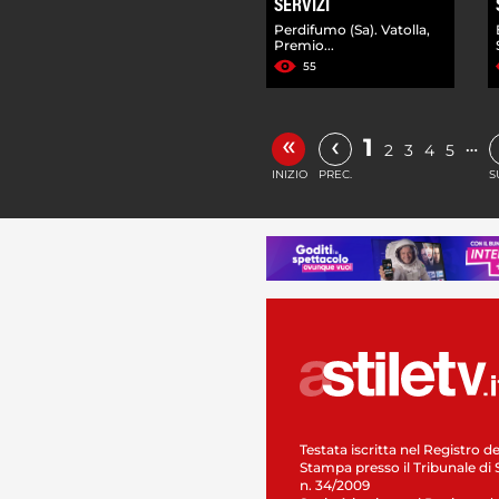
SERVIZI
Perdifumo (Sa). Vatolla,
Premio...
55
«
‹
1
…
2
3
4
5
INIZIO
PREC.
S
Testata iscritta nel Registro de
Stampa presso il Tribunale di 
n. 34/2009