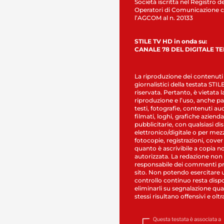
Società iscritta nel Registro de
Operatori di Comunicazione c
l’AGCOM al n. 20133
STILE TV HD in onda su:
CANALE 78 DEL DIGITALE T
La riproduzione dei contenuti
giornalistici della testata STI
riservata. Pertanto, è vietata l
riproduzione e l’uso, anche par
testi, fotografie, contenuti au
filmati, loghi, grafiche aziendal
pubblicitarie, con qualsiasi di
elettronico/digitale o per mez
fotocopie, registrazioni, cover
quanto è ascrivibile a copia n
autorizzata. La redazione non
responsabile dei commenti pr
sito. Non potendo esercitare 
controllo continuo resta dispo
eliminarli su segnalazione qual
stessi risultano offensivi e oltr