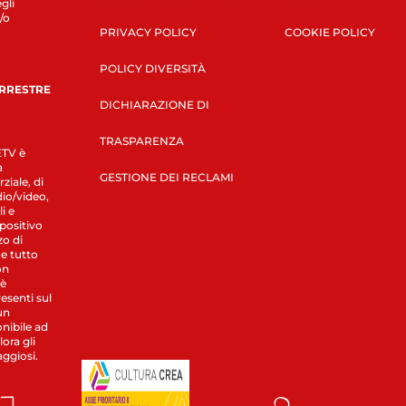
gli
/o
PRIVACY POLICY
COOKIE POLICY
POLICY DIVERSITÀ
ERRESTRE
DICHIARAZIONE DI
TRASPARENZA
LETV è
a
GESTIONE DEI RECLAMI
ziale, di
dio/video,
i e
spositivo
zo di
 e tutto
on
 è
esenti sul
un
nibile ad
ora gli
aggiosi.