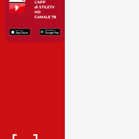
L’APP
di STILETV
HD
CANALE 78