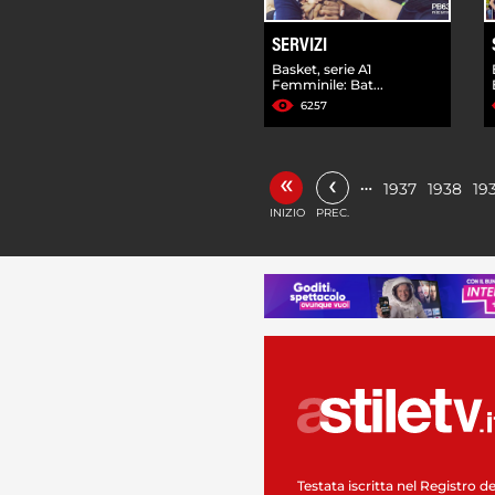
SERVIZI
Basket, serie A1
Femminile: Bat...
6257
«
‹
…
1937
1938
19
INIZIO
PREC.
Testata iscritta nel Registro de