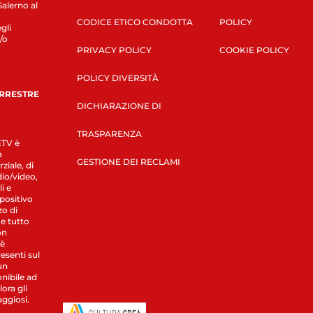
Salerno al
CODICE ETICO CONDOTTA
POLICY
gli
/o
PRIVACY POLICY
COOKIE POLICY
POLICY DIVERSITÀ
ERRESTRE
DICHIARAZIONE DI
TRASPARENZA
LETV è
a
GESTIONE DEI RECLAMI
ziale, di
dio/video,
i e
spositivo
zo di
 e tutto
on
 è
esenti sul
un
nibile ad
ora gli
aggiosi.