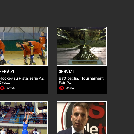
SERVIZI
SERVIZI
Hockey su Pista, serie A2:
Battipaglia, "Tournament
Cres...
Fair P...
4764
4984