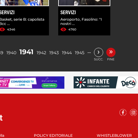
SERVIZI
SERVIZI
Basket, serie B: capolista
Aeroporto, Fasolino: "I
Bcc ...
nostri ...
4346
4760
»
›
1941
…
39
1940
1942
1943
1944
1945
SUCC.
FINE
lla
POLICY EDITORIALE
WHISTLEBLOWER