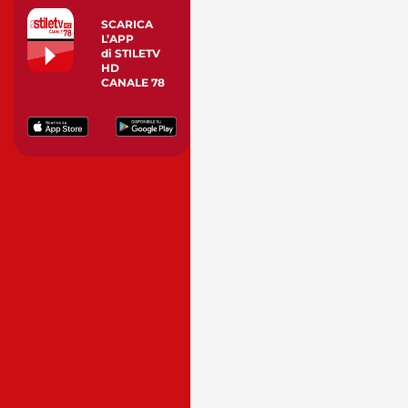
SCARICA
L’APP
di STILETV
HD
CANALE 78