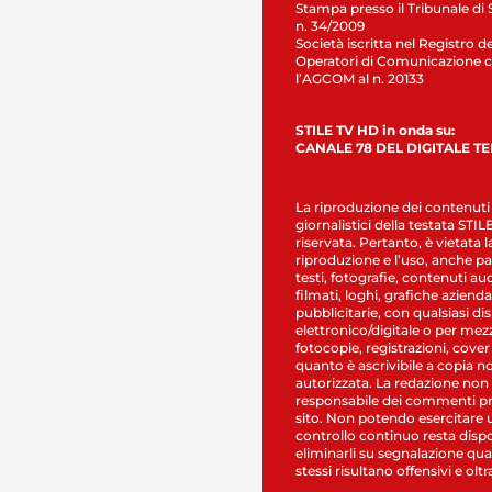
Stampa presso il Tribunale di 
n. 34/2009
Società iscritta nel Registro de
Operatori di Comunicazione c
l’AGCOM al n. 20133
STILE TV HD in onda su:
CANALE 78 DEL DIGITALE T
La riproduzione dei contenuti
giornalistici della testata STI
riservata. Pertanto, è vietata l
riproduzione e l’uso, anche par
testi, fotografie, contenuti au
filmati, loghi, grafiche aziendal
pubblicitarie, con qualsiasi di
elettronico/digitale o per mez
fotocopie, registrazioni, cover
quanto è ascrivibile a copia n
autorizzata. La redazione non
responsabile dei commenti pr
sito. Non potendo esercitare 
controllo continuo resta dispo
eliminarli su segnalazione qual
stessi risultano offensivi e oltr