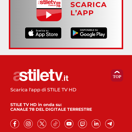
SCARICA
L’APP
Scarica l'app di STILE TV HD
STILE TV HD in onda su:
CANALE 78 DEL DIGITALE TERRESTRE