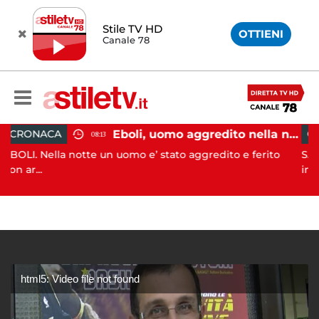
Stile TV HD
OTTIENI
Canale 78
Eboli, uomo aggredito nella notte: indagini in corso
CRONACA
08:13
a notte un uomo e’ stato aggredito e ferito
SALERNO. L’ANP
incendi...
html5: Video file not found