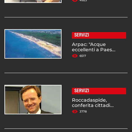
4923
SERVIZI
Arpac: "Acque
eccellenti a Paes...
6517
SERVIZI
Roccadaspide,
conferita cittadi...
3778