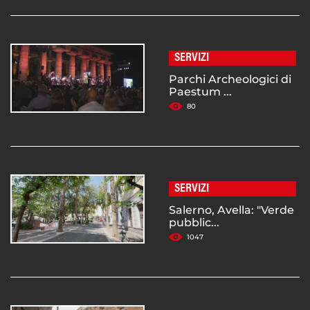
SERVIZI
Parchi Archeologici di
Paestum ...
80
SERVIZI
Salerno, Avella: "Verde
pubblic...
1047