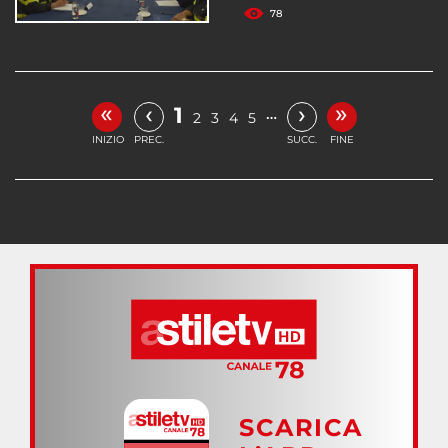
78
«
»
‹
›
1
…
2
3
4
5
INIZIO
PREC.
SUCC.
FINE
SCARICA