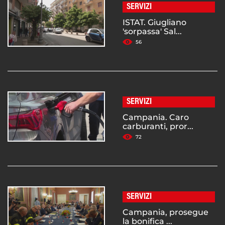
SERVIZI
ISTAT. Giugliano
'sorpassa' Sal...
56
SERVIZI
Campania. Caro
carburanti, pror...
72
SERVIZI
Campania, prosegue
la bonifica ...