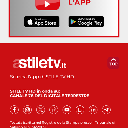
L’APP
Scarica l'app di STILE TV HD
STILE TV HD in onda su:
CANALE 78 DEL DIGITALE TERRESTRE
Testata iscritta nel Registro della Stampa presso il Tribunale di
Salerno al n. 34/2009