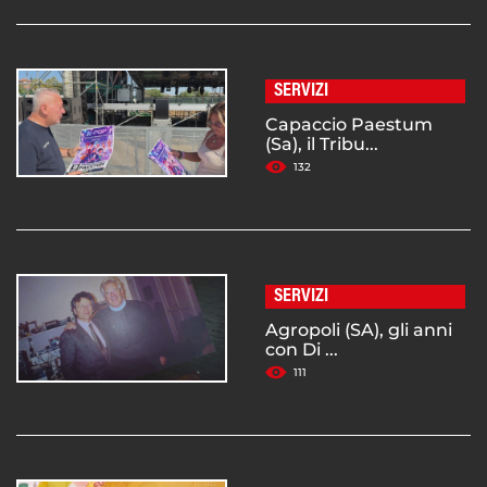
SERVIZI
Capaccio Paestum
(Sa), il Tribu...
132
SERVIZI
Agropoli (SA), gli anni
con Di ...
111