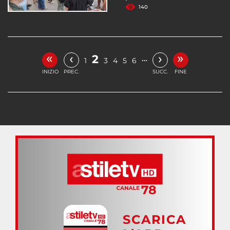
140
«
»
‹
›
2
…
1
3
4
5
6
INIZIO
PREC.
SUCC.
FINE
SCARICA