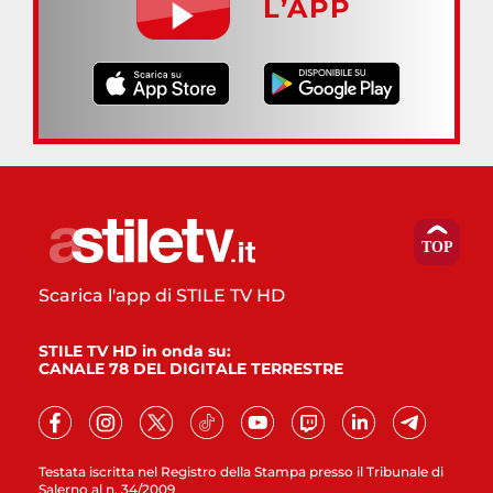
L’APP
Scarica l'app di STILE TV HD
STILE TV HD in onda su:
CANALE 78 DEL DIGITALE TERRESTRE
Testata iscritta nel Registro della Stampa presso il Tribunale di
Salerno al n. 34/2009