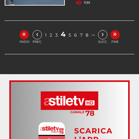
1139
«
»
‹
›
4
…
1
2
3
5
6
7
8
INIZIO
PREC.
SUCC.
FINE
SCARICA