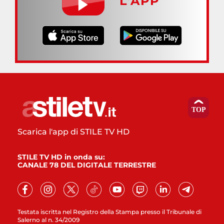
L’APP
Scarica l'app di STILE TV HD
STILE TV HD in onda su:
CANALE 78 DEL DIGITALE TERRESTRE
Testata iscritta nel Registro della Stampa presso il Tribunale di
Salerno al n. 34/2009