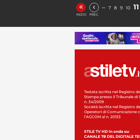
«
‹
11
…
7
8
9
10
INIZIO
PREC.
Testata iscritta nel Registro de
Stampa presso il Tribunale di 
n. 34/2009
Società iscritta nel Registro de
Operatori di Comunicazione c
l’AGCOM al n. 20133
STILE TV HD in onda su:
CANALE 78 DEL DIGITALE T