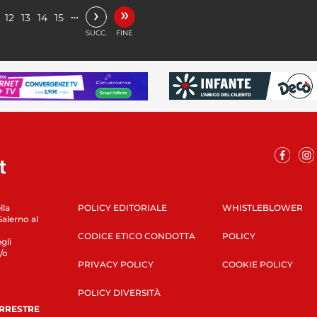
»
›
…
12
13
14
15
SUCC.
FINE
lla
POLICY EDITORIALE
WHISTLEBLOWER
Salerno al
CODICE ETICO CONDOTTA
POLICY
gli
/o
PRIVACY POLICY
COOKIE POLICY
POLICY DIVERSITÀ
ERRESTRE