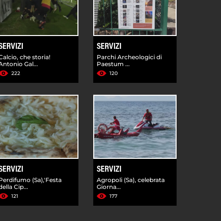
SERVIZI
SERVIZI
Calcio, che storia!
Parchi Archeologici di
Antonio Gal...
Paestum ...
222
120
SERVIZI
SERVIZI
Perdifumo (Sa),'Festa
Agropoli (Sa), celebrata
della Cip...
Giorna...
121
177