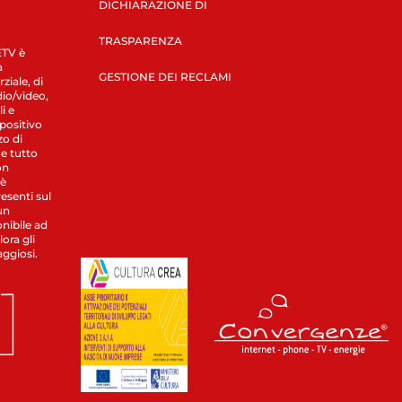
DICHIARAZIONE DI
TRASPARENZA
LETV è
a
GESTIONE DEI RECLAMI
ziale, di
dio/video,
i e
spositivo
zo di
 e tutto
on
 è
esenti sul
un
nibile ad
ora gli
aggiosi.