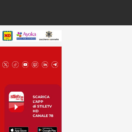
SCARICA
L’APP
di STILETV
HD
CANALE 78