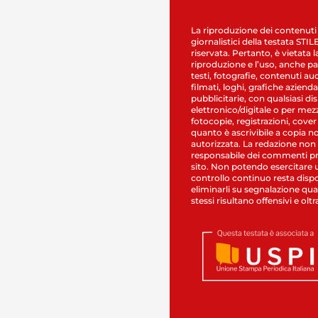
La riproduzione dei contenuti
giornalistici della testata STI
riservata. Pertanto, è vietata l
riproduzione e l’uso, anche par
testi, fotografie, contenuti au
filmati, loghi, grafiche aziendal
pubblicitarie, con qualsiasi di
elettronico/digitale o per mez
fotocopie, registrazioni, cover
quanto è ascrivibile a copia n
autorizzata. La redazione non
responsabile dei commenti pr
sito. Non potendo esercitare 
controllo continuo resta dispo
eliminarli su segnalazione qual
stessi risultano offensivi e oltr