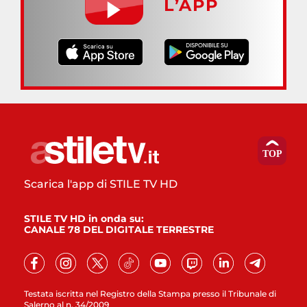
L’APP
Scarica l'app di STILE TV HD
STILE TV HD in onda su:
CANALE 78 DEL DIGITALE TERRESTRE
Testata iscritta nel Registro della Stampa presso il Tribunale di
Salerno al n. 34/2009