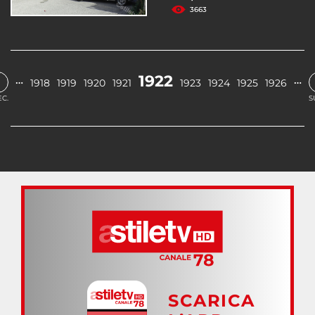
3663
‹
1922
…
…
1918
1919
1920
1921
1923
1924
1925
1926
C.
S
SCARICA