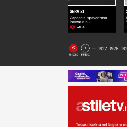
SERVIZI
Capaccio, spaventoso
incendio n...
4854
«
‹
…
1927
1928
19
INIZIO
PREC.
Testata iscritta nel Registro de