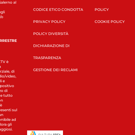
Salerno al
CODICE ETICO CONDOTTA
POLICY
gli
/o
PRIVACY POLICY
COOKIE POLICY
POLICY DIVERSITÀ
ERRESTRE
DICHIARAZIONE DI
TRASPARENZA
LETV è
a
GESTIONE DEI RECLAMI
ziale, di
dio/video,
i e
spositivo
zo di
 e tutto
on
 è
esenti sul
un
nibile ad
ora gli
aggiosi.