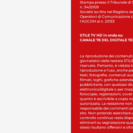
Stampa presso il Tribunale di 
n. 34/2009
Società iscritta nel Registro de
Operatori di Comunicazione c
l’AGCOM al n. 20133
STILE TV HD in onda su:
CANALE 78 DEL DIGITALE T
La riproduzione dei contenuti
giornalistici della testata STI
riservata. Pertanto, è vietata l
riproduzione e l’uso, anche par
testi, fotografie, contenuti au
filmati, loghi, grafiche aziendal
pubblicitarie, con qualsiasi di
elettronico/digitale o per mez
fotocopie, registrazioni, cover
quanto è ascrivibile a copia n
autorizzata. La redazione non
responsabile dei commenti pr
sito. Non potendo esercitare 
controllo continuo resta dispo
eliminarli su segnalazione qual
stessi risultano offensivi e oltr