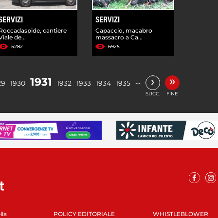
SERVIZI
SERVIZI
Roccadaspide, cantiere
Capaccio, macabro
Viale de...
massacro a Ca...
5282
6925
»
›
1931
…
29
1930
1932
1933
1934
1935
SUCC.
FINE
lla
POLICY EDITORIALE
WHISTLEBLOWER