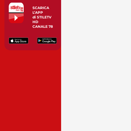
SCARICA
L’APP
di STILETV
HD
CANALE 78