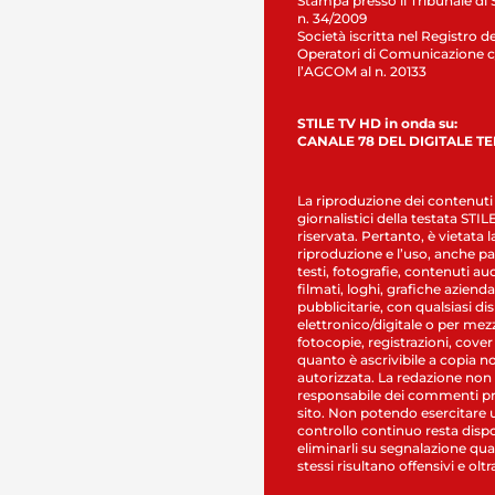
Stampa presso il Tribunale di 
n. 34/2009
Società iscritta nel Registro de
Operatori di Comunicazione c
l’AGCOM al n. 20133
STILE TV HD in onda su:
CANALE 78 DEL DIGITALE T
La riproduzione dei contenuti
giornalistici della testata STI
riservata. Pertanto, è vietata l
riproduzione e l’uso, anche par
testi, fotografie, contenuti au
filmati, loghi, grafiche aziendal
pubblicitarie, con qualsiasi di
elettronico/digitale o per mez
fotocopie, registrazioni, cover
quanto è ascrivibile a copia n
autorizzata. La redazione non
responsabile dei commenti pr
sito. Non potendo esercitare 
controllo continuo resta dispo
eliminarli su segnalazione qual
stessi risultano offensivi e oltr