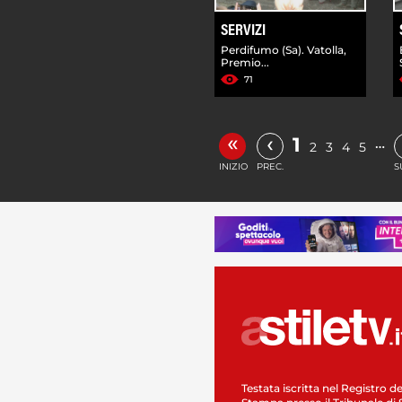
SERVIZI
Perdifumo (Sa). Vatolla,
Premio...
71
«
‹
1
…
2
3
4
5
INIZIO
PREC.
S
Testata iscritta nel Registro de