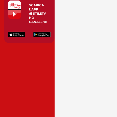
SCARICA
L’APP
di STILETV
HD
CANALE 78