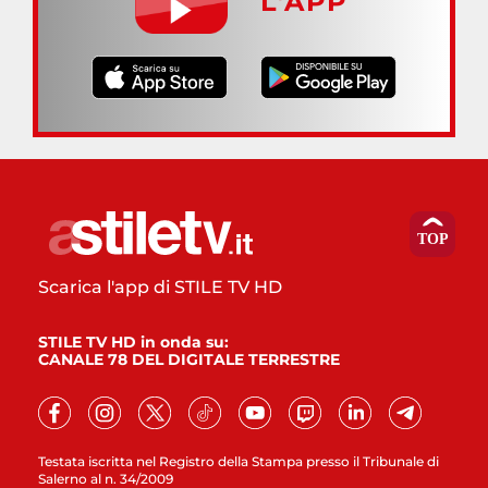
L’APP
Scarica l'app di STILE TV HD
STILE TV HD in onda su:
CANALE 78 DEL DIGITALE TERRESTRE
Testata iscritta nel Registro della Stampa presso il Tribunale di
Salerno al n. 34/2009