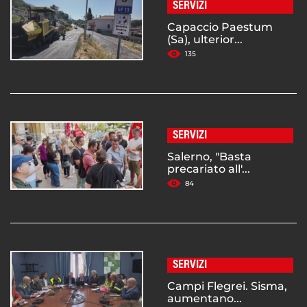
SERVIZI
Capaccio Paestum
(Sa), ulterior...
135
SERVIZI
Salerno, "Basta
precariato all'...
84
SERVIZI
Campi Flegrei. Sisma,
aumentano...