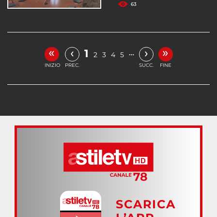
63
«
»
‹
›
1
…
2
3
4
5
INIZIO
PREC.
SUCC.
FINE
SCARICA