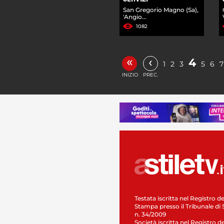
San Gregorio Magno (Sa),
'Angio...
1082
«
‹
4
1
2
3
5
6
7
INIZIO
PREC.
Testata iscritta nel Registro de
Stampa presso il Tribunale di 
n. 34/2009
Società iscritta nel Registro de