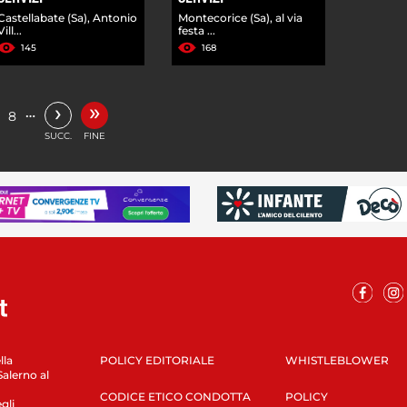
Castellabate (Sa), Antonio
Montecorice (Sa), al via
Vill...
festa ...
145
168
»
›
…
8
SUCC.
FINE
lla
POLICY EDITORIALE
WHISTLEBLOWER
Salerno al
CODICE ETICO CONDOTTA
POLICY
gli