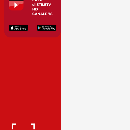
di STILETV
HD
CANALE 78