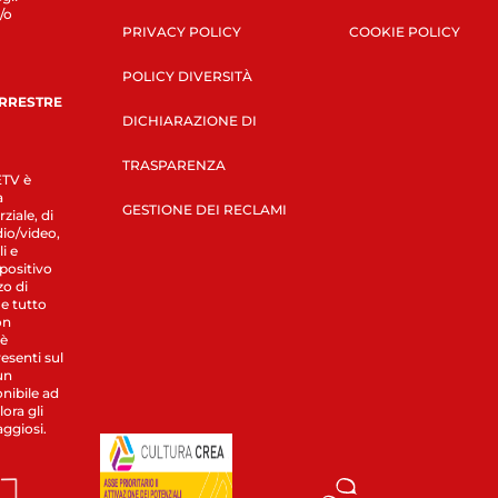
/o
PRIVACY POLICY
COOKIE POLICY
POLICY DIVERSITÀ
ERRESTRE
DICHIARAZIONE DI
TRASPARENZA
LETV è
a
GESTIONE DEI RECLAMI
ziale, di
dio/video,
i e
spositivo
zo di
 e tutto
on
 è
esenti sul
un
nibile ad
ora gli
aggiosi.