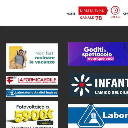
HOME
CR