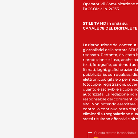
Operatori di Comunicazione c
l’AGCOM al n. 20133
STILE TV HD in onda su:
CANALE 78 DEL DIGITALE T
La riproduzione dei contenuti
giornalistici della testata STI
riservata. Pertanto, è vietata l
riproduzione e l’uso, anche par
testi, fotografie, contenuti au
filmati, loghi, grafiche aziendal
pubblicitarie, con qualsiasi di
elettronico/digitale o per mez
fotocopie, registrazioni, cover
quanto è ascrivibile a copia n
autorizzata. La redazione non
responsabile dei commenti pr
sito. Non potendo esercitare 
controllo continuo resta dispo
eliminarli su segnalazione qual
stessi risultano offensivi e oltr