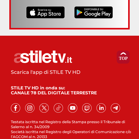
Scarica l'app di STILE TV HD
STILE TV HD in onda su:
CANALE 78 DEL DIGITALE TERRESTRE
Testata iscritta nel Registro della Stampa presso il Tribunale di
Salerno al n. 34/2009
Società iscritta nel Registro degli Operatori di Comunicazione c/o
l’AGCOM al n. 20133