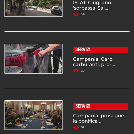
ISTAT. Giugliano
'sorpassa' Sal...
54
SERVIZI
Campania. Caro
carburanti, pror...
60
SERVIZI
Campania, prosegue
la bonifica ...
62