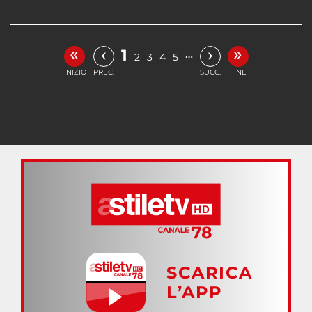
«
»
‹
›
1
…
2
3
4
5
INIZIO
PREC.
SUCC.
FINE
SCARICA
L’APP