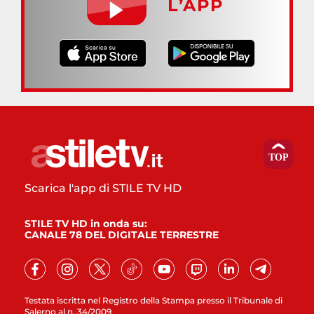
L’APP
Scarica l'app di STILE TV HD
STILE TV HD in onda su:
CANALE 78 DEL DIGITALE TERRESTRE
Testata iscritta nel Registro della Stampa presso il Tribunale di
Salerno al n. 34/2009