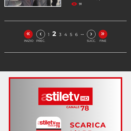
91
«
»
‹
›
2
…
1
3
4
5
6
INIZIO
PREC.
SUCC.
FINE
SCARICA