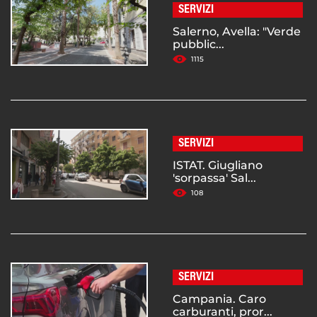
SERVIZI
Salerno, Avella: "Verde
pubblic...
1115
SERVIZI
ISTAT. Giugliano
'sorpassa' Sal...
108
SERVIZI
Campania. Caro
carburanti, pror...