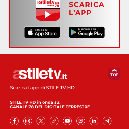
SCARICA
L’APP
Scarica l'app di STILE TV HD
STILE TV HD in onda su:
CANALE 78 DEL DIGITALE TERRESTRE