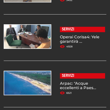
3432
SERVIZI
Operai Corisa4: Yele
garantirà ...
4928
SERVIZI
Arpac: "Acque
eccellenti a Paes...
6521