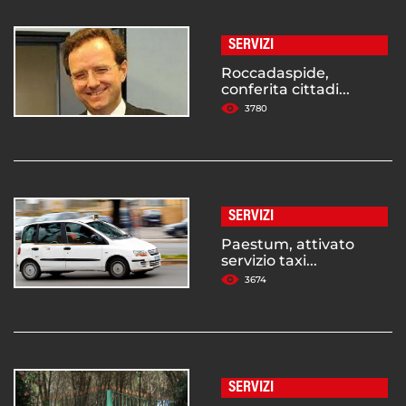
SERVIZI
Roccadaspide,
conferita cittadi...
3780
SERVIZI
Paestum, attivato
servizio taxi...
3674
SERVIZI