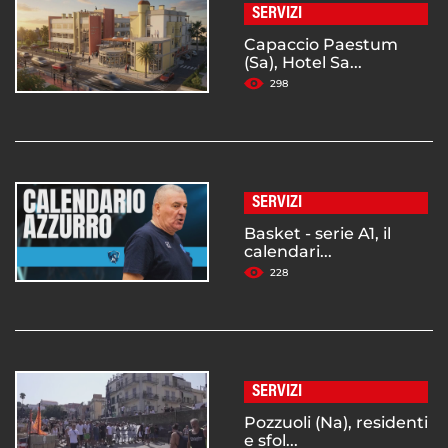
SERVIZI
Capaccio Paestum
(Sa), Hotel Sa...
298
SERVIZI
Basket - serie A1, il
calendari...
228
SERVIZI
Pozzuoli (Na), residenti
e sfol...