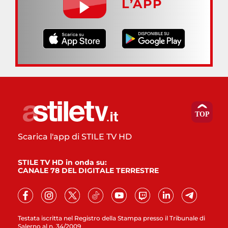
L’APP
Scarica l'app di STILE TV HD
STILE TV HD in onda su:
CANALE 78 DEL DIGITALE TERRESTRE
Testata iscritta nel Registro della Stampa presso il Tribunale di
Salerno al n. 34/2009