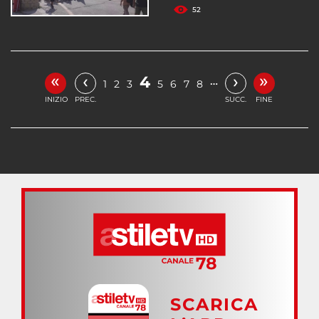
52
«
»
‹
›
4
…
1
2
3
5
6
7
8
INIZIO
PREC.
SUCC.
FINE
SCARICA