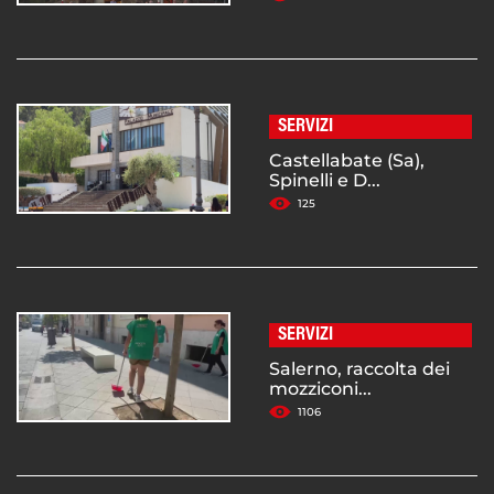
SERVIZI
Castellabate (Sa),
Spinelli e D...
125
SERVIZI
Salerno, raccolta dei
mozziconi...
1106