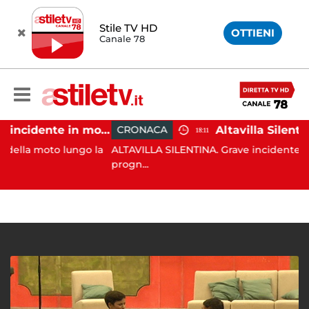
Stile TV HD
OTTIENI
Canale 78
Castellabate, incidente in moto: 27enne in ospedale
CRONACA
18:11
to lungo la
ALTAVILLA SILENTINA. Grave incidente in moto: 1
progn...