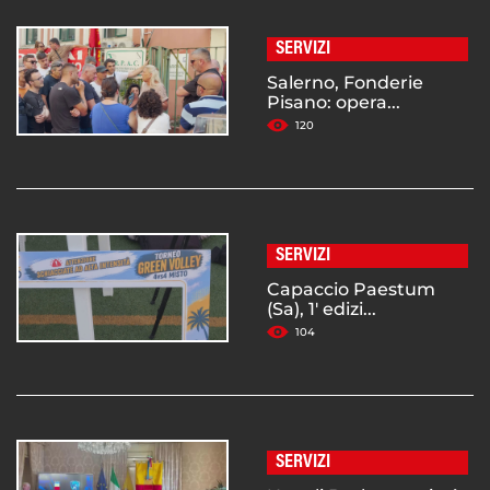
SERVIZI
Salerno, Fonderie
Pisano: opera...
120
SERVIZI
Capaccio Paestum
(Sa), 1' edizi...
104
SERVIZI