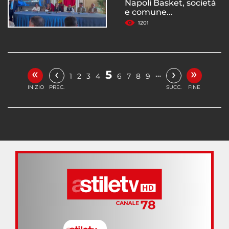
Napoli Basket, società
e comune...
1201
«
»
‹
›
5
…
1
2
3
4
6
7
8
9
INIZIO
PREC.
SUCC.
FINE