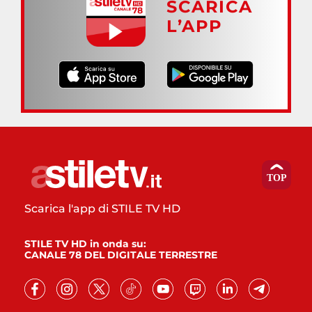
SCARICA
L’APP
Scarica l'app di STILE TV HD
STILE TV HD in onda su:
CANALE 78 DEL DIGITALE TERRESTRE