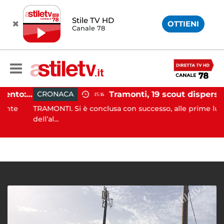
Stile TV HD
OTTIENI
Canale 78
Incidente agricolo nel Cilento: trattore si ribalta, muore 71enne
Tramonti, 19 scout dispersi in montagna salvati dai v
CRONACA
15:14
e
TRAMONTI. Si è conclusa con successo, alle prime luci
dell’al...