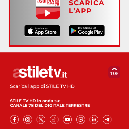
SCARICA
L’APP
Scarica l'app di STILE TV HD
STILE TV HD in onda su:
CANALE 78 DEL DIGITALE TERRESTRE