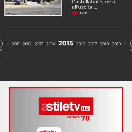
Castellabate, rissa
all'uscita ...
4768
2015
…
…
2011
2012
2013
2014
2016
2017
2018
2019
C.
S