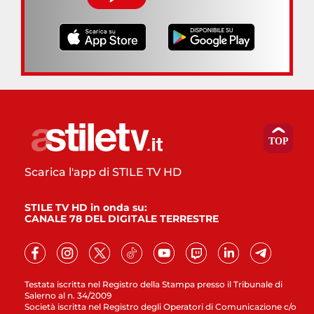
Scarica l'app di STILE TV HD
STILE TV HD in onda su:
CANALE 78 DEL DIGITALE TERRESTRE
Testata iscritta nel Registro della Stampa presso il Tribunale di
Salerno al n. 34/2009
Società iscritta nel Registro degli Operatori di Comunicazione c/o