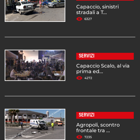
Capaccio, sinistri
stradali a T...
6327
SERVIZI
Capaccio Scalo, al via
prima ed...
4272
SERVIZI
Agropoli, scontro
frontale tra ...
7235