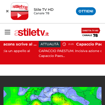
Stile TV HD
OTTIENI
Canale 78
Paestum, Codacons scrive al ministro Giuli: "Rilanciare scavi dell'Anfiteatro nell'area archeologica"
ATTUALITÀ
15:05
pello al
CAPACCIO PAESTUM. Incisiva azione del Comune
Capaccio Paes...