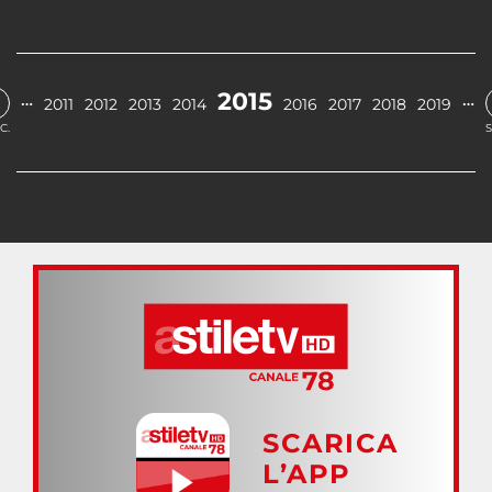
2015
…
…
2011
2012
2013
2014
2016
2017
2018
2019
C.
S
SCARICA
L’APP