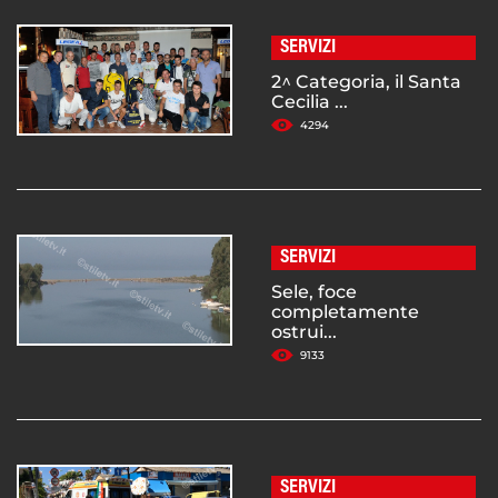
SERVIZI
2^ Categoria, il Santa
Cecilia ...
4294
SERVIZI
Sele, foce
completamente
ostrui...
9133
SERVIZI