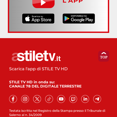
L’APP
Scarica l'app di STILE TV HD
STILE TV HD in onda su:
CANALE 78 DEL DIGITALE TERRESTRE
Testata iscritta nel Registro della Stampa presso il Tribunale di
Salerno al n. 34/2009