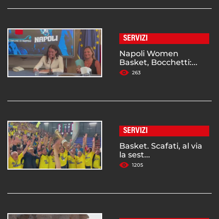
SERVIZI
Napoli Women
Basket, Bocchetti:...
263
SERVIZI
Basket. Scafati, al via
la sest...
1205