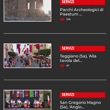
SERVIZI
Parchi Archeologici di
Paestum ...
106
SERVIZI
Teggiano (Sa), 'Alla
tavola del...
97
SERVIZI
San Gregorio Magno
(Sa), 'Angio...