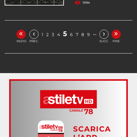
1094
«
»
‹
›
5
…
1
2
3
4
6
7
8
9
INIZIO
PREC.
SUCC.
FINE
SCARICA