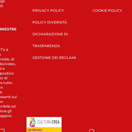
gli
/o
PRIVACY POLICY
COOKIE POLICY
POLICY DIVERSITÀ
ERRESTRE
DICHIARAZIONE DI
TRASPARENZA
LETV è
a
GESTIONE DEI RECLAMI
ziale, di
dio/video,
i e
spositivo
zo di
 e tutto
on
 è
esenti sul
un
nibile ad
ora gli
aggiosi.