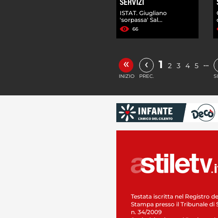
SERVIZI
ISTAT. Giugliano
'sorpassa' Sal...
66
«
‹
1
…
2
3
4
5
INIZIO
PREC.
S
Testata iscritta nel Registro de
Stampa presso il Tribunale di 
n. 34/2009