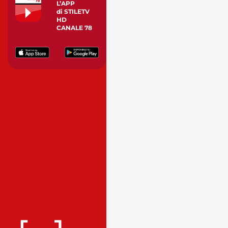
L’APP
di STILETV
HD
CANALE 78