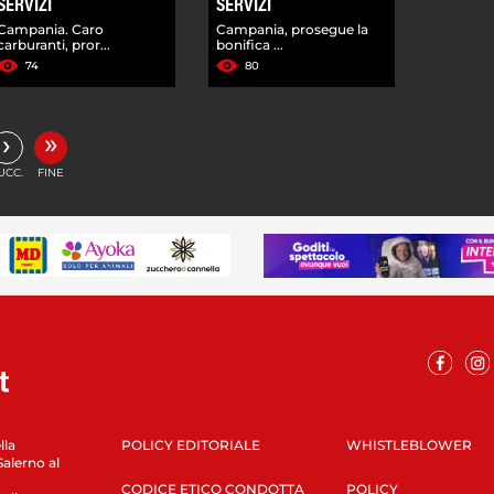
SERVIZI
SERVIZI
Campania. Caro
Campania, prosegue la
carburanti, pror...
bonifica ...
74
80
»
›
UCC.
FINE
lla
POLICY EDITORIALE
WHISTLEBLOWER
Salerno al
CODICE ETICO CONDOTTA
POLICY