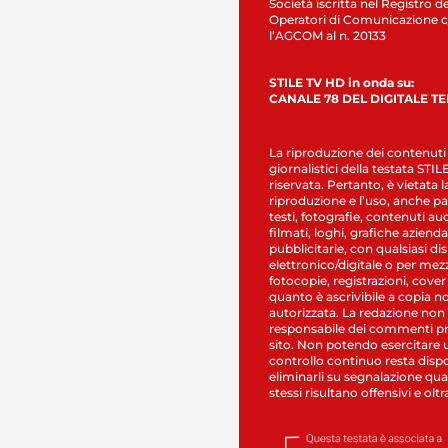
Società iscritta nel Registro de
Operatori di Comunicazione c
l’AGCOM al n. 20133
STILE TV HD in onda su:
CANALE 78 DEL DIGITALE T
La riproduzione dei contenuti
giornalistici della testata STI
riservata. Pertanto, è vietata l
riproduzione e l’uso, anche par
testi, fotografie, contenuti au
filmati, loghi, grafiche aziendal
pubblicitarie, con qualsiasi di
elettronico/digitale o per mez
fotocopie, registrazioni, cover
quanto è ascrivibile a copia n
autorizzata. La redazione non
responsabile dei commenti pr
sito. Non potendo esercitare 
controllo continuo resta dispo
eliminarli su segnalazione qual
stessi risultano offensivi e oltr