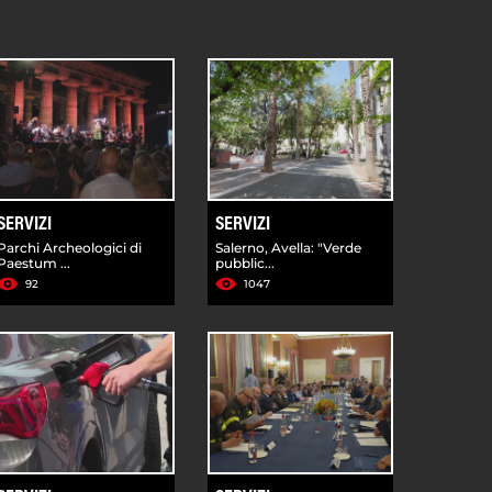
SERVIZI
SERVIZI
Parchi Archeologici di
Salerno, Avella: "Verde
Paestum ...
pubblic...
92
1047