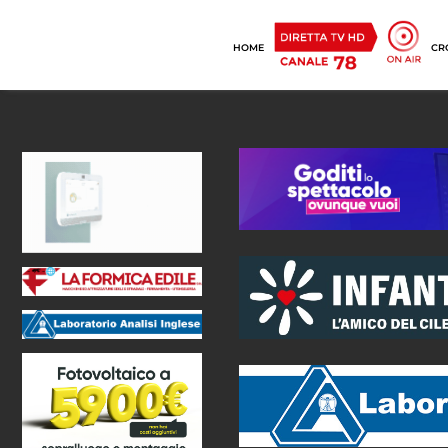
HOME
CR