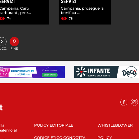
SERVIZI
SERVIZI
Campania. Caro
Campania, prosegue la
carburanti, pror...
bonifica ...
74
78
»
›
UCC.
FINE
lla
POLICY EDITORIALE
WHISTLEBLOWER
Salerno al
CODICE ETICO CONDOTTA
POLICY