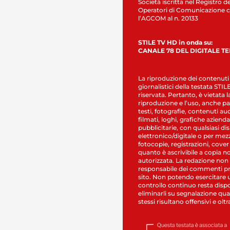
Società iscritta nel Registro de
Operatori di Comunicazione c
l’AGCOM al n. 20133
STILE TV HD in onda su:
CANALE 78 DEL DIGITALE T
La riproduzione dei contenuti
giornalistici della testata STI
riservata. Pertanto, è vietata l
riproduzione e l’uso, anche par
testi, fotografie, contenuti au
filmati, loghi, grafiche aziendal
pubblicitarie, con qualsiasi di
elettronico/digitale o per mez
fotocopie, registrazioni, cover
quanto è ascrivibile a copia n
autorizzata. La redazione non
responsabile dei commenti pr
sito. Non potendo esercitare 
controllo continuo resta dispo
eliminarli su segnalazione qual
stessi risultano offensivi e oltr