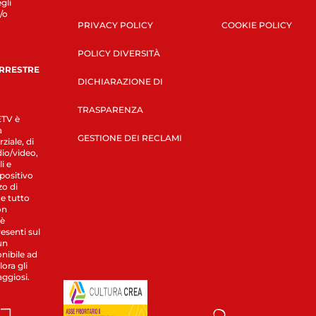
gli
/o
PRIVACY POLICY
COOKIE POLICY
POLICY DIVERSITÀ
ERRESTRE
DICHIARAZIONE DI
TRASPARENZA
LETV è
a
GESTIONE DEI RECLAMI
ziale, di
dio/video,
i e
spositivo
zo di
 e tutto
on
 è
esenti sul
un
nibile ad
ora gli
aggiosi.