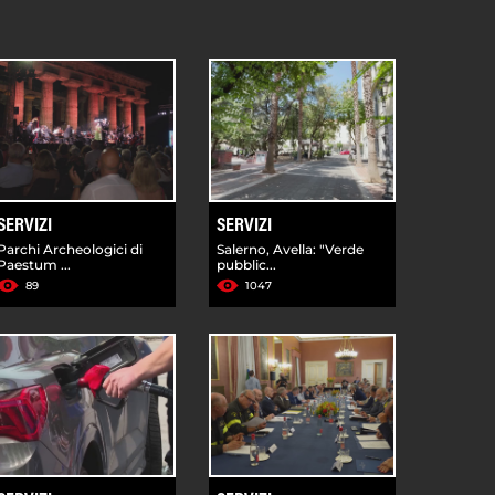
SERVIZI
SERVIZI
Parchi Archeologici di
Salerno, Avella: "Verde
Paestum ...
pubblic...
89
1047