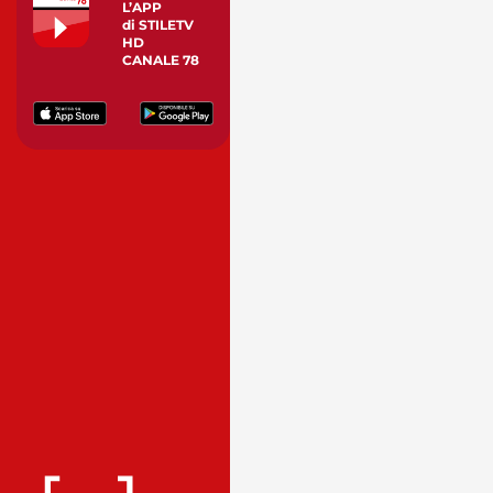
L’APP
di STILETV
HD
CANALE 78