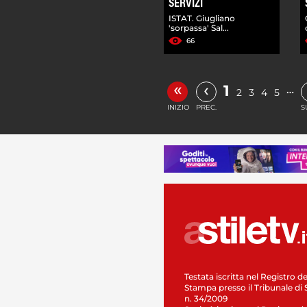
SERVIZI
ISTAT. Giugliano
'sorpassa' Sal...
66
«
‹
1
…
2
3
4
5
INIZIO
PREC.
S
Testata iscritta nel Registro de
Stampa presso il Tribunale di 
n. 34/2009