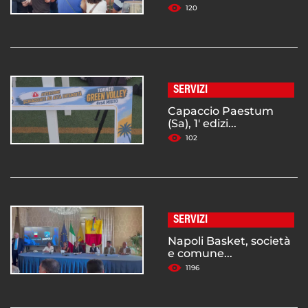
120
SERVIZI
Capaccio Paestum
(Sa), 1' edizi...
102
SERVIZI
Napoli Basket, società
e comune...
1196