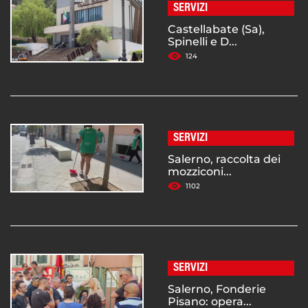
SERVIZI
Castellabate (Sa),
Spinelli e D...
124
SERVIZI
Salerno, raccolta dei
mozziconi...
1102
SERVIZI
Salerno, Fonderie
Pisano: opera...