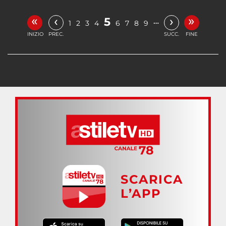
«
»
‹
›
5
…
1
2
3
4
6
7
8
9
INIZIO
PREC.
SUCC.
FINE
SCARICA
L’APP