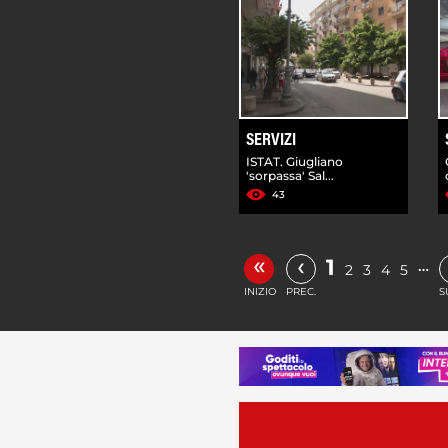
SERVIZI
ISTAT. Giugliano
'sorpassa' Sal...
43
«
‹
1
…
2
3
4
5
INIZIO
PREC.
S