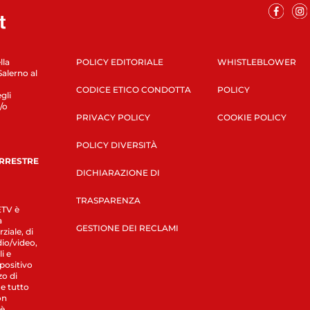
lla
POLICY EDITORIALE
WHISTLEBLOWER
Salerno al
CODICE ETICO CONDOTTA
POLICY
gli
/o
PRIVACY POLICY
COOKIE POLICY
POLICY DIVERSITÀ
ERRESTRE
DICHIARAZIONE DI
TRASPARENZA
LETV è
a
GESTIONE DEI RECLAMI
ziale, di
dio/video,
i e
spositivo
zo di
 e tutto
on
 è