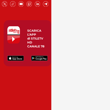
SCARICA
L’APP
di STILETV
HD
CANALE 78