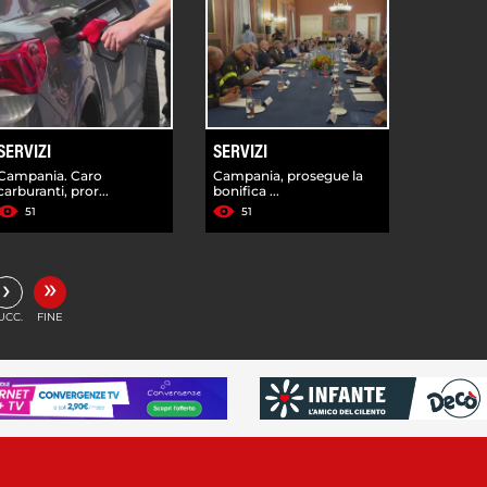
SERVIZI
SERVIZI
Campania. Caro
Campania, prosegue la
carburanti, pror...
bonifica ...
51
51
»
›
UCC.
FINE