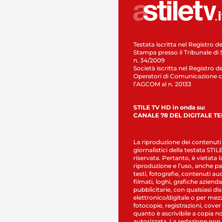
Testata iscritta nel Registro de
Stampa presso il Tribunale di 
n. 34/2009
Società iscritta nel Registro de
Operatori di Comunicazione c
l’AGCOM al n. 20133
STILE TV HD in onda su:
CANALE 78 DEL DIGITALE T
La riproduzione dei contenuti
giornalistici della testata STI
riservata. Pertanto, è vietata l
riproduzione e l’uso, anche par
testi, fotografie, contenuti au
filmati, loghi, grafiche aziendal
pubblicitarie, con qualsiasi di
elettronico/digitale o per mez
fotocopie, registrazioni, cover
quanto è ascrivibile a copia n
autorizzata. La redazione non