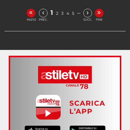
«
»
‹
›
1
…
2
3
4
5
INIZIO
PREC.
SUCC.
FINE
SCARICA
L’APP