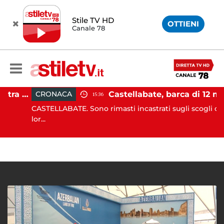
Stile TV HD
OTTIENI
Canale 78
Pontecagnano, incidente tra due auto: 4 feriti
Castellabate, barca di 12 metri resta incastrata sugli scogli: salv
CRONACA
15:36
CASTELLABATE. Sono rimasti incastrati sugli scogli con la
lor...