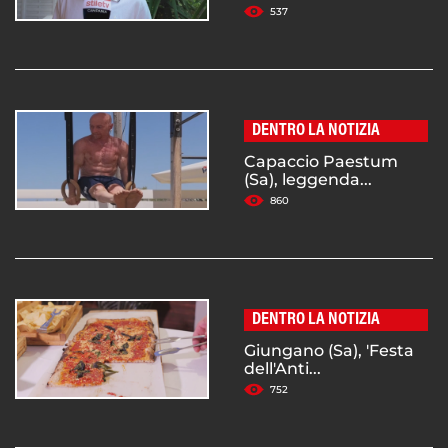
537
DENTRO LA NOTIZIA
Capaccio Paestum
(Sa), leggenda...
860
DENTRO LA NOTIZIA
Giungano (Sa), 'Festa
dell'Anti...
752