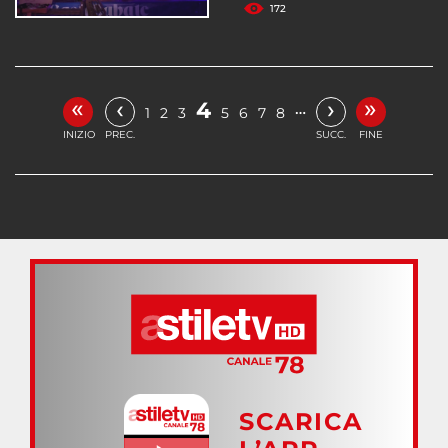
172
«
»
‹
›
4
…
1
2
3
5
6
7
8
INIZIO
PREC.
SUCC.
FINE
SCARICA