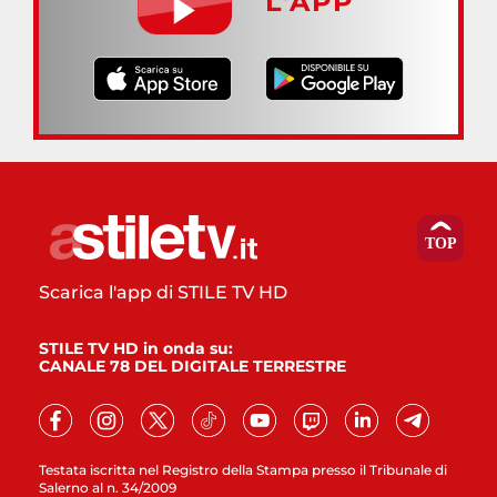
L’APP
Scarica l'app di STILE TV HD
STILE TV HD in onda su:
CANALE 78 DEL DIGITALE TERRESTRE
Testata iscritta nel Registro della Stampa presso il Tribunale di
Salerno al n. 34/2009