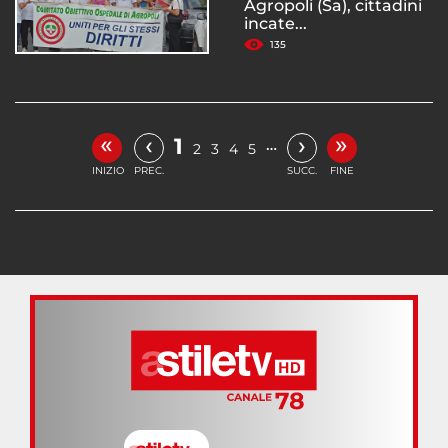
Agropoli (Sa), cittadini
incate...
135
«
»
‹
›
1
…
2
3
4
5
INIZIO
PREC.
SUCC.
FINE