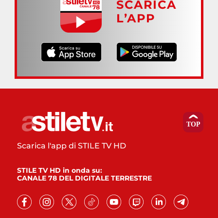
SCARICA
L’APP
Scarica l'app di STILE TV HD
STILE TV HD in onda su:
CANALE 78 DEL DIGITALE TERRESTRE