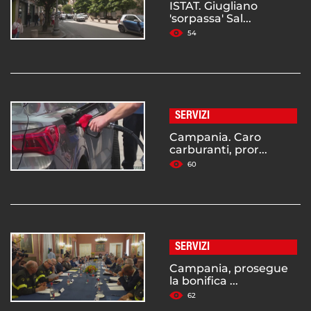
ISTAT. Giugliano
'sorpassa' Sal...
54
SERVIZI
Campania. Caro
carburanti, pror...
60
SERVIZI
Campania, prosegue
la bonifica ...
62