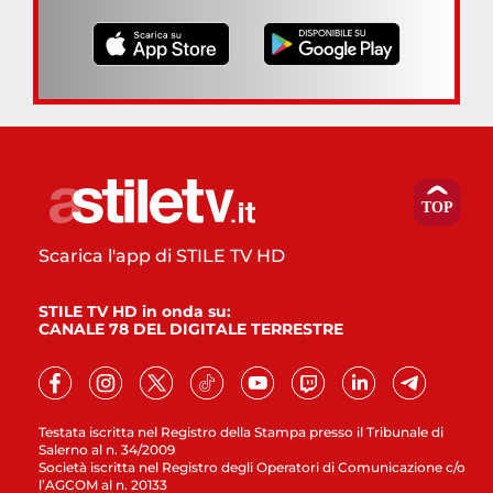
Scarica l'app di STILE TV HD
STILE TV HD in onda su:
CANALE 78 DEL DIGITALE TERRESTRE
Testata iscritta nel Registro della Stampa presso il Tribunale di
Salerno al n. 34/2009
Società iscritta nel Registro degli Operatori di Comunicazione c/o
l’AGCOM al n. 20133