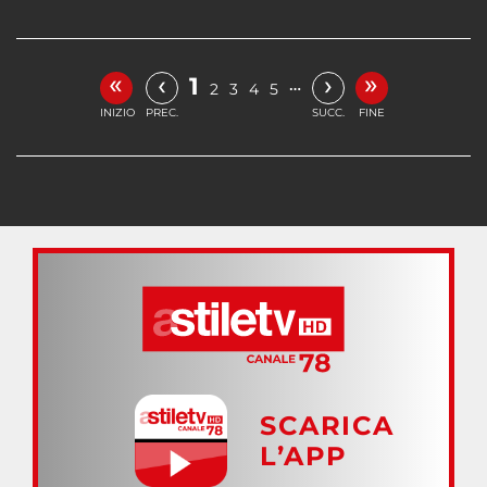
«
»
‹
›
1
…
2
3
4
5
INIZIO
PREC.
SUCC.
FINE
SCARICA
L’APP