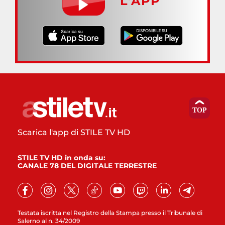
L’APP
Scarica l'app di STILE TV HD
STILE TV HD in onda su:
CANALE 78 DEL DIGITALE TERRESTRE
Testata iscritta nel Registro della Stampa presso il Tribunale di
Salerno al n. 34/2009