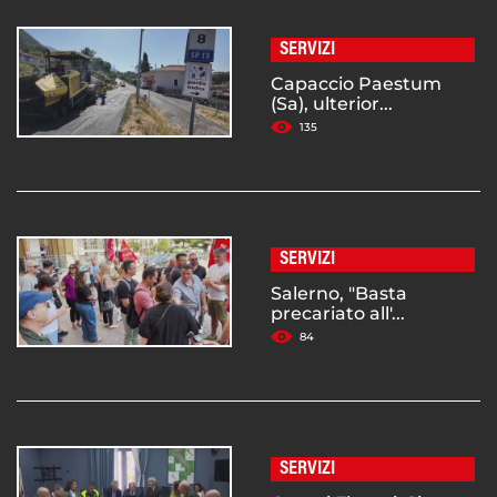
SERVIZI
Capaccio Paestum
(Sa), ulterior...
135
SERVIZI
Salerno, "Basta
precariato all'...
84
SERVIZI