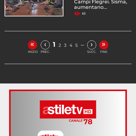
Campi Flegrei. Sisma,
aumentano...
63
«
»
‹
›
1
…
2
3
4
5
INIZIO
PREC.
SUCC.
FINE