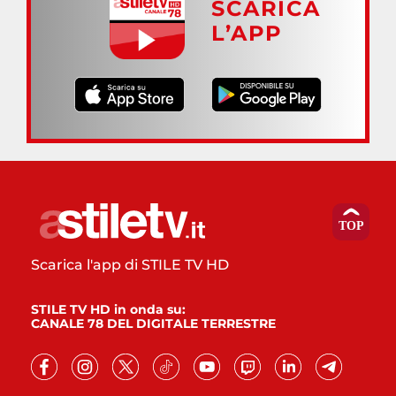
SCARICA
L’APP
Scarica l'app di STILE TV HD
STILE TV HD in onda su:
CANALE 78 DEL DIGITALE TERRESTRE