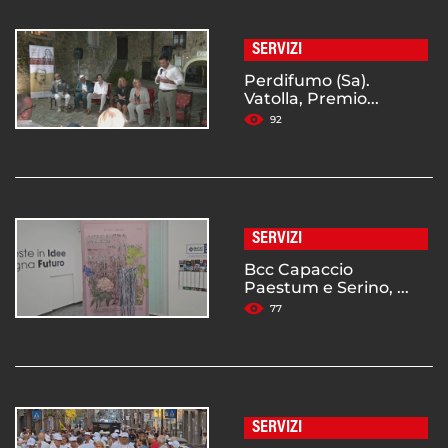
SERVIZI
Perdifumo (Sa).
Vatolla, Premio...
92
SERVIZI
Bcc Capaccio
Paestum e Serino, ...
77
SERVIZI