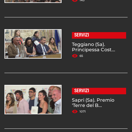
143
SERVIZI
Teggiano (Sa).
Principessa Cost...
65
SERVIZI
Sapri (Sa). Premio
'Terre del B...
1071