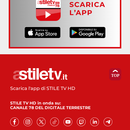
SCARICA
L’APP
Scarica l'app di STILE TV HD
STILE TV HD in onda su:
CANALE 78 DEL DIGITALE TERRESTRE