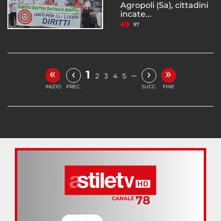
Agropoli (Sa), cittadini
incate...
97
«
»
‹
›
1
…
2
3
4
5
INIZIO
PREC.
SUCC.
FINE