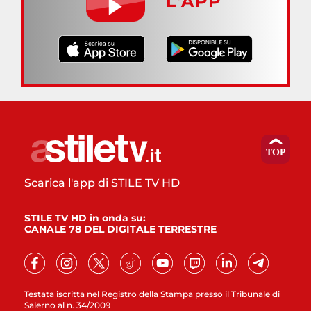
L’APP
Scarica l'app di STILE TV HD
STILE TV HD in onda su:
CANALE 78 DEL DIGITALE TERRESTRE
Testata iscritta nel Registro della Stampa presso il Tribunale di
Salerno al n. 34/2009