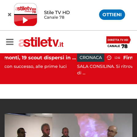
Stile TV HD
OTTIENI
Canale 78
Tramonti, 19 scout dispersi in montagna salvati dai vigili del fuoco
CRONACA
12:41
 alle prime luci
SALA CONSILINA. Si ritrovano liquidatori 
di ...