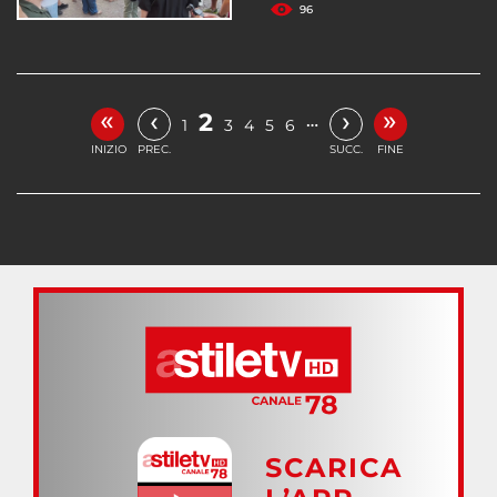
96
«
»
‹
›
2
…
1
3
4
5
6
INIZIO
PREC.
SUCC.
FINE
SCARICA